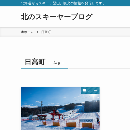
北海道からスキー、登山、観光の情報を発信します。
北のスキーヤーブログ
ホーム
日高町
日高町
– tag –
スキー