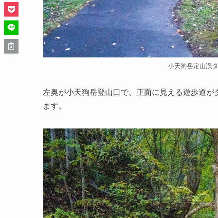
小天狗岳定山渓
左奥が小天狗岳登山口で、正面に見える遊歩道が
ます。