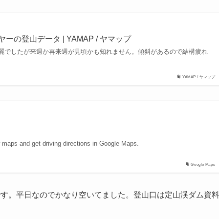
ーの登山データ | YAMAP / ヤマップ
麗でしたが来週か再来週が見頃かも知れません。傾斜があるので結構疲れ
YAMAP / ヤマップ
w maps and get driving directions in Google Maps.
Google Maps
です。平日なのでかなり空いてました。登山口は定山渓ダム資